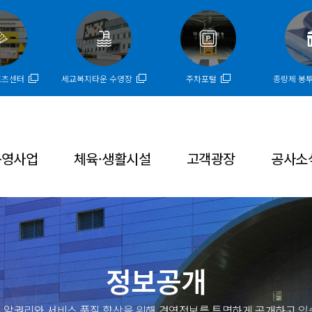
주메뉴 바로가기
본문 바로가기
하단 바로가기
포츠센터
세교복지타운 수영장
주차포털
종량제 봉
운영사업
체육·생활시설
고객광장
공사소
정보공개
 알권리와 서비스 품질 향상을 위해 경영정보를 투명하게 공개하고 있