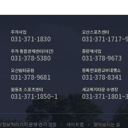
주차사업
오산스포츠센터
031-371-1830
031-371-1717~
주차 통합관제센터(야간)
종량제사업
031-378-5380
031-378-9673
오산쉼터공원
등록번호판교부대행소
031-378-9681
031-378-8341
원동초 스포츠센터
세교복지타운 수영장
031-371-1850~1
031-371-1801~
상정보처리기기 운영·관리 방침
사이트맵
찾아오시는 길