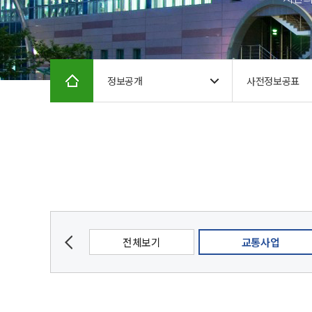
정보공개
사전정보공표
감사
체육
전체보기
교통사업