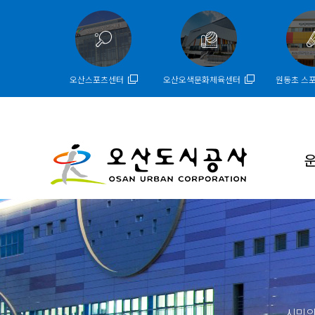
오산스포츠센터
오산오색문화체육센터
원동초 스
시민의