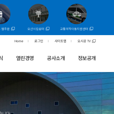
투 웹주문
오산시립쉼터
교통약자이동지원센터
Home
로그인
사이트맵
오시공 TV
식
열린경영
공사소개
정보공개
습니다.