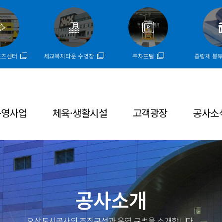
주메뉴 바로가기
본문 바로가기
하단 바로가기
포츠센터
세교복지타운 수영장
주차포털
종량제 봉
운영사업
체육·생활시설
고객광장
공사소
공사소개
오산도시공사의 조직구성과 운영 규범을 소개합니다.