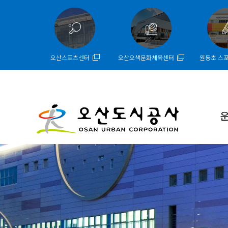
오산스포츠센터
오산오색문화체육센터
원동초 스