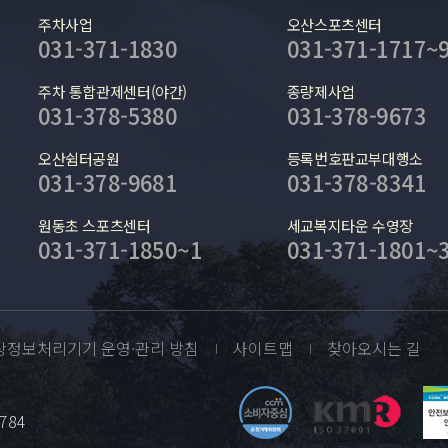
주차사업
오산스포츠센터
031-371-1830
031-371-1717~
주차 통합관제센터(야간)
종량제사업
031-378-5380
031-378-9673
오산쉼터공원
등록번호판교부대행소
031-378-9681
031-378-8341
원동초 스포츠센터
세교복지타운 수영장
031-371-1850~1
031-371-1801~
상정보처리기기 운영·관리 방침
사이트맵
찾아오시는 길
784