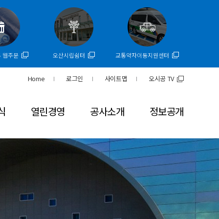
투 웹주문
오산시립쉼터
교통약자이동지원센터
Home
로그인
사이트맵
오시공 TV
식
열린경영
공사소개
정보공개