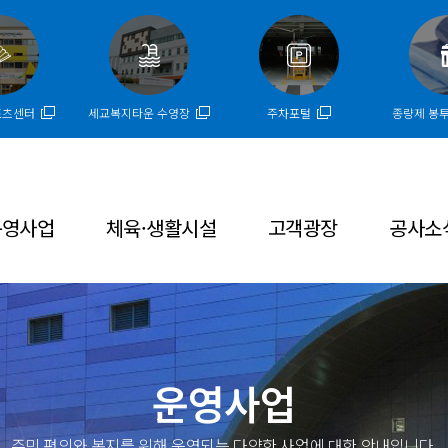
주메뉴 바로가기
본문 바로가기
하단 바로가기
포츠센터
세교복지타운 수영장
주차포털
종량제 봉
운영사업
체육·생활시설
고객광장
공사소
운영사업
주민 편의와 복지를 위해 운영되는 다양한 사업에 대한 안내입니다.