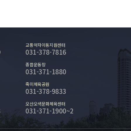
교통약자이동지원센터
9
031-378-7816
종합운동장
031-371-1880
죽미체육공원
031-378-9833
오산오색문화체육센터
3
031-371-1900~2