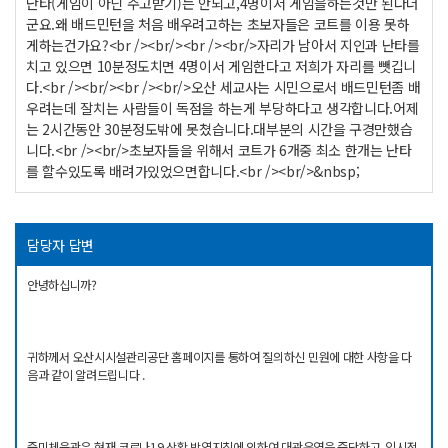
난타(게임이 아닌 주고받기)는 안되고,4명이서 게임을하는것만 된다더
군요.왜 배드민턴을 처음 배우려고하는 초보자들은 코트를 이용 못하
게하는건가요?<br /><br/><br /><br/>자리가 남아서 지인과 난타를
치고 있으면 10분정도치면 4명이서 게임한다고 저희가 자리를 뺏깁니
다.<br /><br/><br /><br/>오산 세교사는 시민으로서 배드민턴좀 배
우려는데 잘치는 사람들이 독점을 하는게 부당하다고 생각합니다.어제
는 2시간동안 30분정도밖에 못쳤습니다.대부분의 시간을 구경만했습
니다.<br /><br/>초보자들을 위해서 코트가 6개중 최소 한개는 난타
를 할수있도록 배려가있었으면합니다.<br /><br/>&nbsp;
담당자 답변
안녕하십니까?
귀하께서 오산시시설관리공단 홈페이지를 통하여 질의하신 민원에 대한 사항을 다
음과 같이 알려드립니다 .
죽미체육관은 현재 코로나19 상황 방역지침에 의하여 대관운영을 중단하고, 임시적