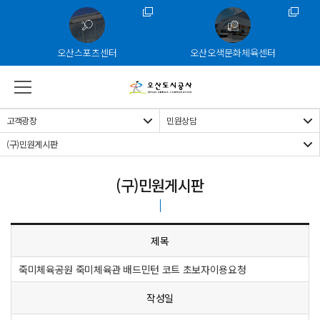
주메뉴 바로가기
본문 바로가기
하단 바로가기
오산스포츠센터
오산오색문화체육센터
고객광장
민원상담
(구)민원게시판
(구)민원게시판
제목
죽미체육공원 죽미체육관 배드민턴 코트 초보자이용요청
작성일